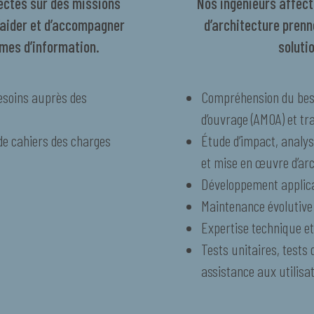
fectés sur des missions
Nos ingénieurs affect
d’aider et d’accompagner
d’architecture prenn
èmes d’information.
soluti
esoins auprès des
Compréhension du beso
d’ouvrage (AMOA) et tr
 de cahiers des charges
Étude d’impact, analyse
et mise en œuvre d’ar
Développement applica
Maintenance évolutive e
Expertise technique et
Tests unitaires, tests 
assistance aux utilisa