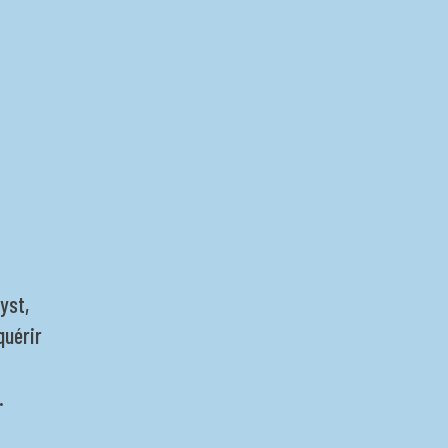
yst,
quérir
.